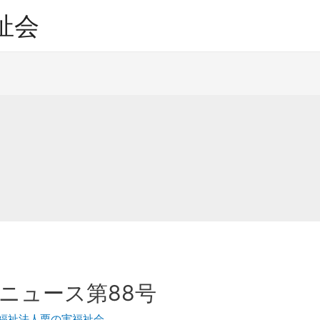
祉会
ニュース第88号
福祉法人栗の実福祉会